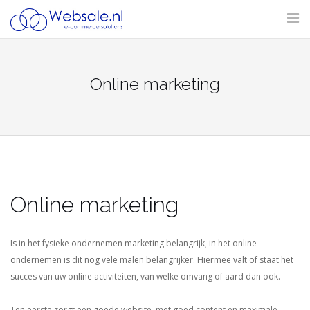
Skip
to
content
Online marketing
Online marketing
Is in het fysieke ondernemen marketing belangrijk, in het online
ondernemen is dit nog vele malen belangrijker. Hiermee valt of staat het
succes van uw online activiteiten, van welke omvang of aard dan ook.
Ten eerste zorgt een goede website, met goed content en maximale