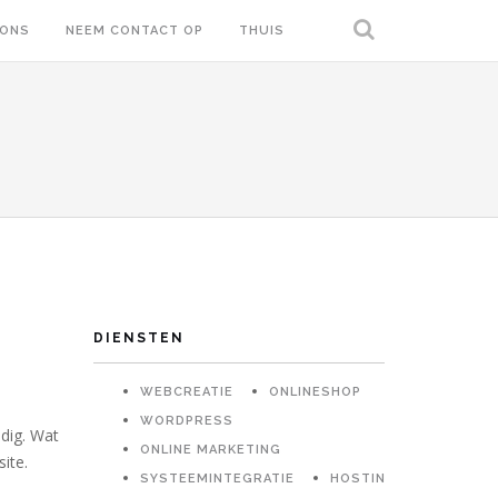
 ONS
NEEM CONTACT OP
THUIS
DIENSTEN
WEBCREATIE
ONLINESHOP
WORDPRESS
udig. Wat
ONLINE MARKETING
ite.
SYSTEEMINTEGRATIE
HOSTING